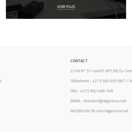
VOIR PLUS
CONTACT
Z.I lot N° 51 voie01 BP158, Es-Sen
s
Téléphone : +213 560 995 867 / 
FAX : +213 982 400 748
EMAIL : direction@algerinox.net
FACEBOOK: fb.com/algerinox.net