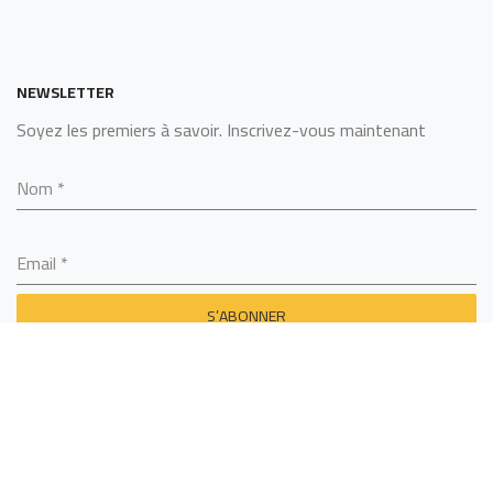
NEWSLETTER
Soyez les premiers à savoir. Inscrivez-vous maintenant
Nom
*
Email
*
S’ABONNER
SARL ALGERINOX
2022 - BY
MCS TECHNOLOGY
.