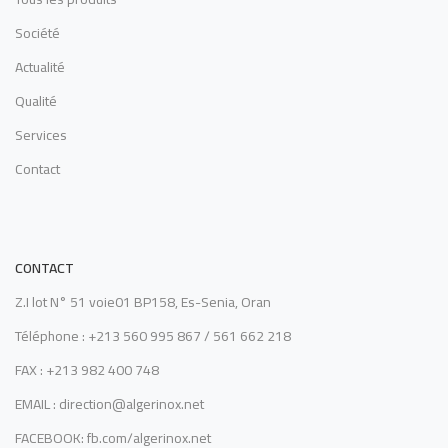
Société
Actualité
Qualité
Services
Contact
CONTACT
Z.I lot N° 51 voie01 BP158, Es-Senia, Oran
Téléphone : +213 560 995 867 / 561 662 218
FAX : +213 982 400 748
EMAIL : direction@algerinox.net
FACEBOOK: fb.com/algerinox.net