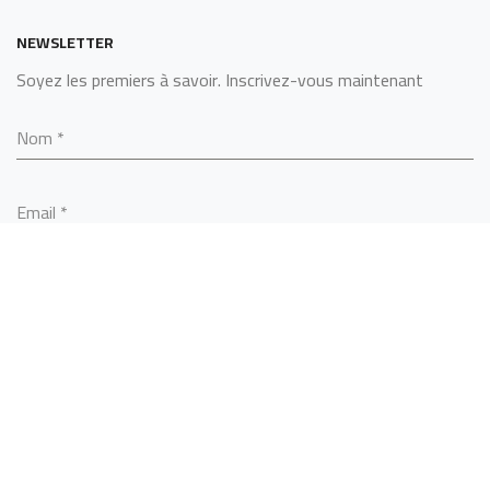
NEWSLETTER
Soyez les premiers à savoir. Inscrivez-vous maintenant
Nom
*
Email
*
S’ABONNER
SARL ALGERINOX
2022 - BY
MCS TECHNOLOGY
.