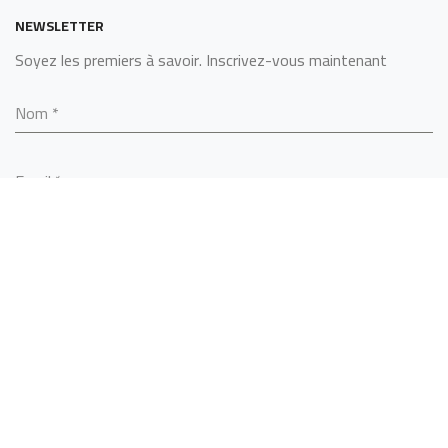
NEWSLETTER
Soyez les premiers à savoir. Inscrivez-vous maintenant
Nom
*
Email
*
S’ABONNER
SARL ALGERINOX
2022 - BY
MCS TECHNOLOGY
.