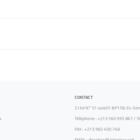
CONTACT
Z.I lot N° 51 voie01 BP158, Es-Sen
s
Téléphone : +213 560 995 867 / 
FAX : +213 982 400 748
EMAIL : direction@algerinox.net