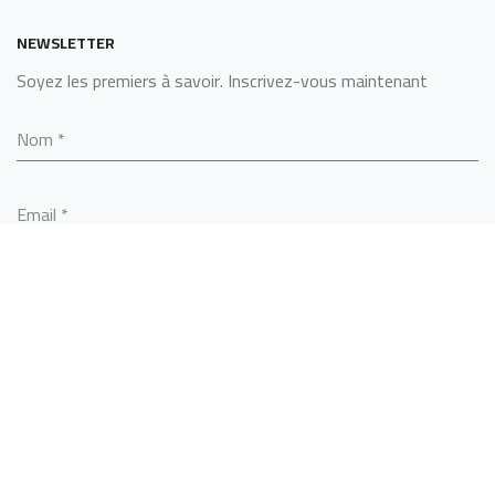
NEWSLETTER
Soyez les premiers à savoir. Inscrivez-vous maintenant
Nom
*
Email
*
S’ABONNER
SARL ALGERINOX
2022 - BY
MCS TECHNOLOGY
.