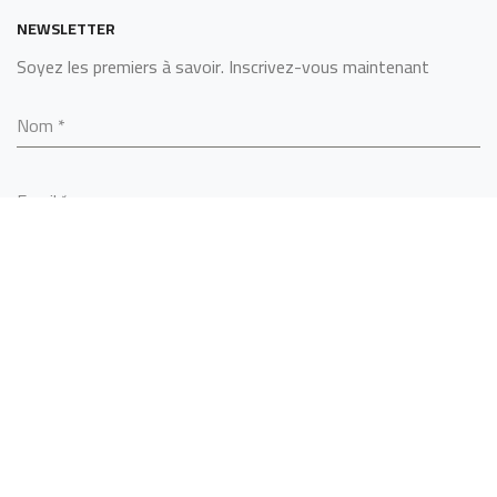
NEWSLETTER
Soyez les premiers à savoir. Inscrivez-vous maintenant
Nom
*
Email
*
S’ABONNER
SARL ALGERINOX
2022 - BY
MCS TECHNOLOGY
.