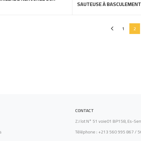
SAUTEUSE À BASCULEMENT
120
1
2
CONTACT
Z.I lot N° 51 voie01 BP158, Es-Sen
s
Téléphone : +213 560 995 867 / 