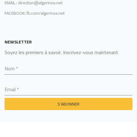
EMAIL : direction@algerinox.net
FACEBOOK: fb.com/algerinox.net
NEWSLETTER
Soyez les premiers à savoir. Inscrivez-vous maintenant
Nom
*
Email
*
S’ABONNER
SARL ALGERINOX
2022 - BY
MCS TECHNOLOGY
.