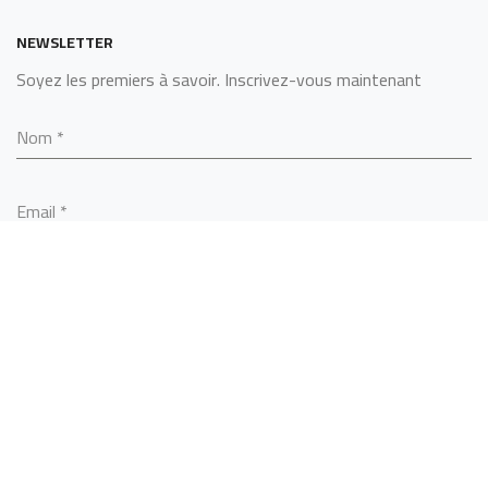
NEWSLETTER
Soyez les premiers à savoir. Inscrivez-vous maintenant
Nom
*
Email
*
S’ABONNER
SARL ALGERINOX
2022 - BY
MCS TECHNOLOGY
.