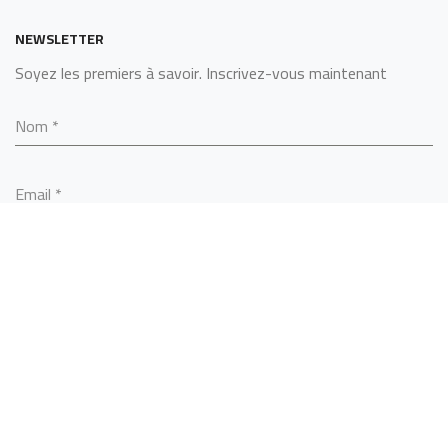
NEWSLETTER
Soyez les premiers à savoir. Inscrivez-vous maintenant
Nom
*
Email
*
S’ABONNER
SARL ALGERINOX
2022 - BY
MCS TECHNOLOGY
.