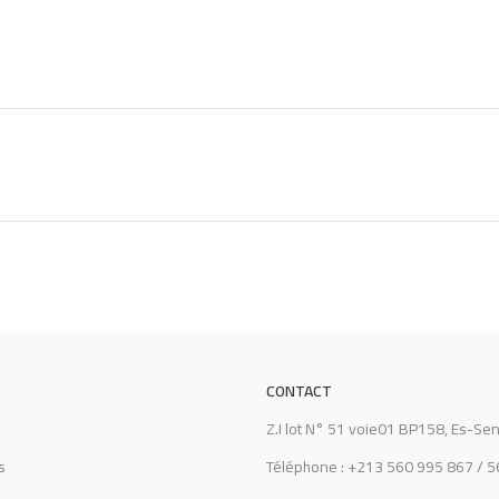
CONTACT
Z.I lot N° 51 voie01 BP158, Es-Sen
s
Téléphone : +213 560 995 867 / 